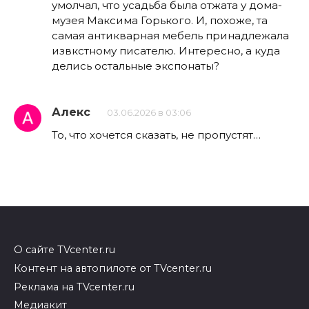
умолчал, что усадьба была отжата у дома-
музея Максима Горького. И, похоже, та
самая антикварная мебель принадлежала
извкстному писателю. Интересно, а куда
делись остальные экспонаты?
Алекс
03.06.2026 в 03:06
То, что хочется сказать, не пропустят…
О сайте TVcenter.ru
Контент на автопилоте от TVcenter.ru
Реклама на TVcenter.ru
Медиакит