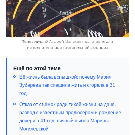
Телеведущий Андрей Малахов подготовил для
исполнительницы трогательный сюрприз
Ещё по этой теме
Её жизнь была вспышкой: почему Мария
Зубарева так спешила жить и сгорела в 31
год
Отказ от съёмок ради тихой жизни на даче,
развод с известным продюсером и рождение
дочери в 41 год: личный выбор Марины
Могилевской