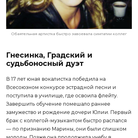
Обаятельная артистка быстро завоевала симпатии коллег
Гнесинка, Градский и
судьбоносный дуэт
В 17 лет юная вокалистка победила на
Всесоюзном конкурсе эстрадной песни и
поступила в училище, где освоила флейту.
Завершить обучение помешало раннее
замужество и рождение дочери Юлии. Первый
брак с коллегой-музыкантом быстро распался
— по признанию Марины, они были слишком
молоды. Позже она продолжила учебу в