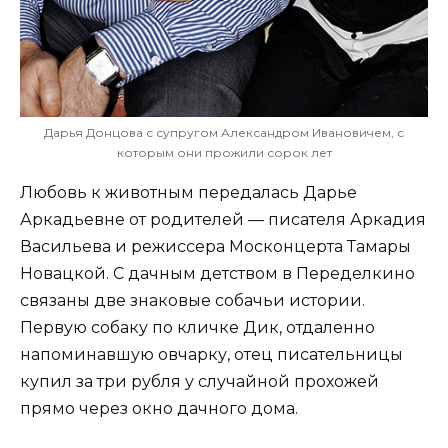
Дарья Донцова с супругом Александром Ивановичем, с
которым они прожили сорок лет
Любовь к животным передалась Дарье
Аркадьевне от родителей — писателя Аркадия
Васильева и режиссера Москонцерта Тамары
Новацкой. С дачным детством в Переделкино
связаны две знаковые собачьи истории.
Первую собаку по кличке Дик, отдаленно
напоминавшую овчарку, отец писательницы
купил за три рубля у случайной прохожей
прямо через окно дачного дома.