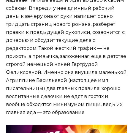
надевает теплые вещи и идет во двор к своим
собакам. Впереди у нее длинный рабочий
день: к вечеру она от руки напишет ровно
тридцать страниц нового романа, разберет
правки к предыдущей рукописи, созвонится с
дочерью и обсудит текущие дела с
редактором. Такой жесткий график — не
прихоть, а привычка, заложенная еще в детстве
строгой немецкой няней Гертрудой
Феликсовной. Именно она внушила маленькой
Агриппине Васильевой (настоящее имя
писательницы) два главных правила: хорошо
воспитанные девочки не едят в гостях и
вообще обходятся минимумом пищи, ведь их
главная еда — это образование.