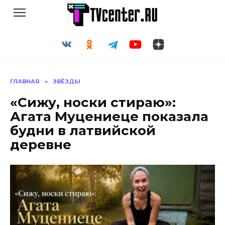
Перейти
к
содержанию
ГЛАВНАЯ
»
ЗВЁЗДЫ
«Сижу, носки стираю»:
Агата Муцениеце показала
будни в латвийской
деревне