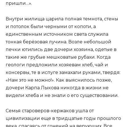
пришли…».
Внутри жилища царила полная темнота, стены
и потолок были черными от копоти, а
единственным источником света служила
тонкая берёзовая лучина. Возле небольшой
печки ютились две дочери хозяина, одетые в
такие же грубые мешковатые рубахи. Когда
геологи предложили хозяевам хлеб, чай и
консервы, те в испуге замахали руками, твердя:
«Нам это не можно!». Как выяснилось позже,
дочери Карпа Лыкова никогда в жизни не
видели хлеба и не знали о его существовании.
Семья староверов-кержаков ушла от
цивилизации еще в тридцатые годы прошлого
века, спасаясь от гонений на верующих. Все