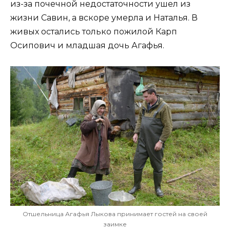
из-за почечной недостаточности ушел из
жизни Савин, а вскоре умерла и Наталья. В
живых остались только пожилой Карп
Осипович и младшая дочь Агафья.
Отшельница Агафья Лыкова принимает гостей на своей
заимке