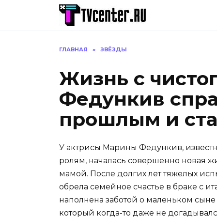
Перейти
к
содержанию
ГЛАВНАЯ
»
ЗВЁЗДЫ
Жизнь с чистог
Федункив спра
прошлым и ста
У актрисы Марины Федункив, извес
ролям, началась совершенно новая жиз
мамой. После долгих лет тяжелых ис
обрела семейное счастье в браке с и
наполнена заботой о маленьком сыне
который когда-то даже не догадывалс