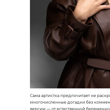
Сама артистка предпочитает не раскр
многочисленные догадки без коммент
версии — от естественной беременно