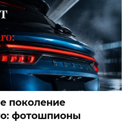
ое поколение
ro: фотошпионы