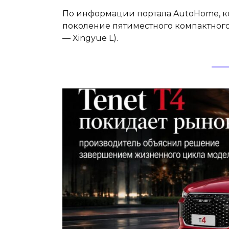
По информации портала AutoHome, ко
поколение пятиместного компактного
— Xingyue L).