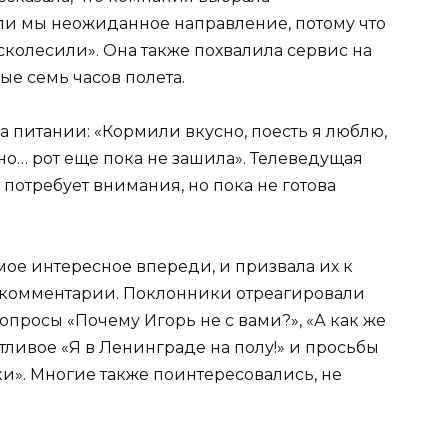
ли мы неожиданное направление, потому что
колесили». Она также похвалила сервис на
е семь часов полета.
 питании: «Кормили вкусно, поесть я люблю,
но… рот еще пока не зашила». Телеведущая
а потребует внимания, но пока не готова
ое интересное впереди, и призвала их к
ь комментарии. Поклонники отреагировали
опросы «Почему Игорь не с вами?», «А как же
шутливое «Я в Ленинграде на полу!» и просьбы
и». Многие также поинтересовались, не