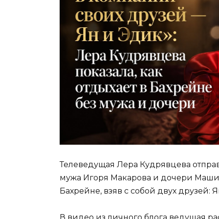
Телеведущая Лера Кудрявцева отпра
мужа Игоря Макарова и дочери Маши. 
Бахрейне, взяв с собой двух друзей: Я
В видео из личного блога ведущая ра