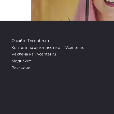
О сайте TVcenter.ru
Карантинный прог
Контент на автопилоте от TVcenter.ru
Реклама на TVcenter.ru
Гаги и Арианы Гр
Медиакит
Вакансии
Новый альбом Леди Гаги ждали очен
еще до карантина, но, как вы поняли