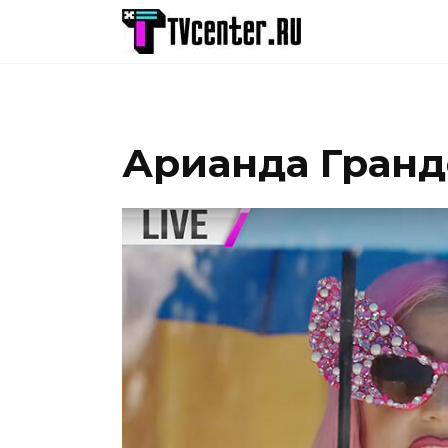
Перейти
к
содержанию
Арианда Гранд