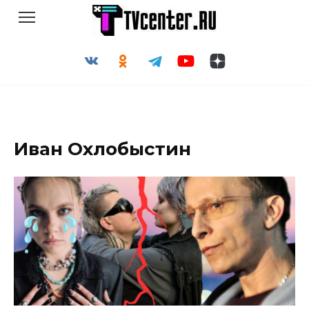
Перейти
к
содержанию
Иван Охлобыстин