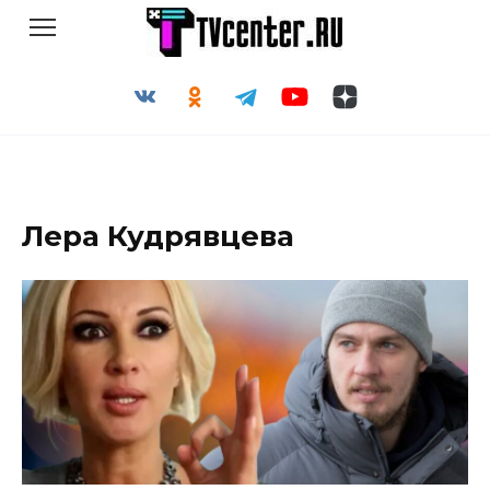
Перейти
к
содержанию
Лера Кудрявцева