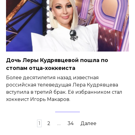
Дочь Леры Кудрявцевой пошла по
стопам отца-хоккеиста
Более десятилетия назад известная
российская телеведущая Лера Кудрявцева
вступила в третий брак. Её избранником стал
хоккеист Игорь Макаров.
Пагинация
1
2
…
34
Далее
записей