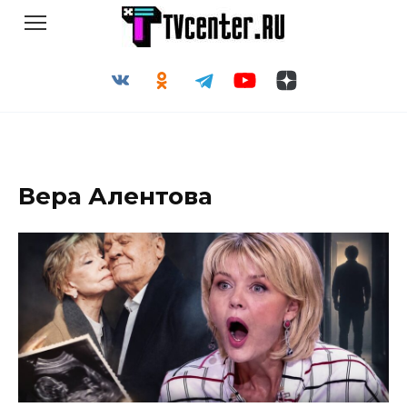
Перейти
к
содержанию
Вера Алентова