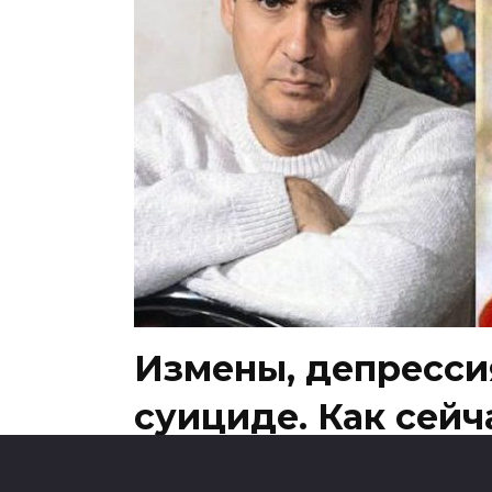
Измены, депресси
суициде. Как сейч
Санько — единств