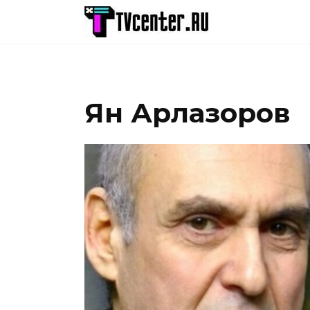
Перейти
к
содержанию
Ян Арлазоров