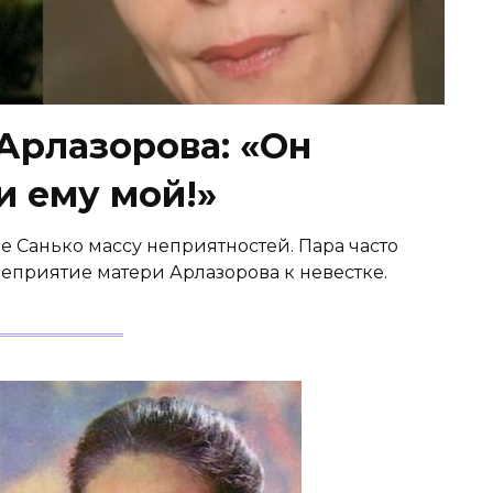
Арлазорова: «Он
и ему мой!»
е Санько массу неприятностей. Пара часто
неприятие матери Арлазорова к невестке.