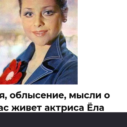
я, облысение, мысли о
ас живет актриса Ёла
енная жена Яна