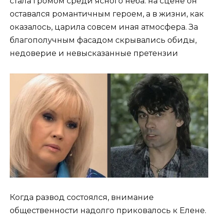
стала громом среди ясного неба: на сцене он
оставался романтичным героем, а в жизни, как
оказалось, царила совсем иная атмосфера. За
благополучным фасадом скрывались обиды,
недоверие и невысказанные претензии
Когда развод состоялся, внимание
общественности надолго приковалось к Елене.