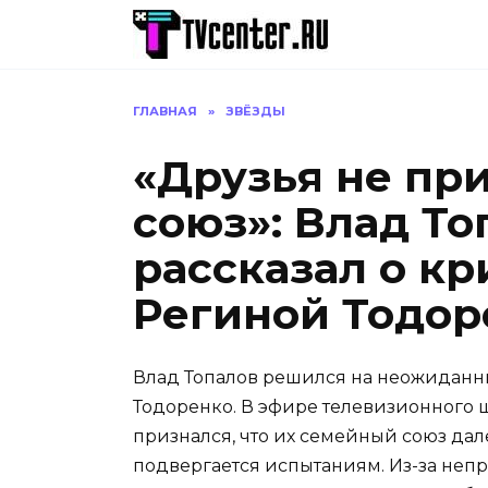
Перейти
к
содержанию
ГЛАВНАЯ
»
ЗВЁЗДЫ
«Друзья не пр
союз»: Влад Т
рассказал о кр
Региной Тодор
Влад Топалов решился на неожиданн
Тодоренко. В эфире телевизионного 
признался, что их семейный союз дал
подвергается испытаниям. Из-за неп