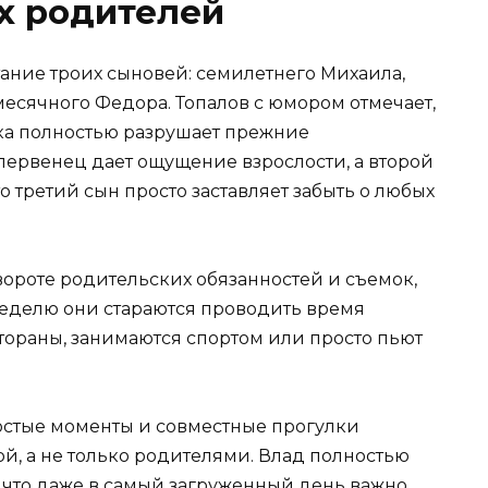
х родителей
ание троих сыновей: семилетнего Михаила,
есячного Федора. Топалов с юмором отмечает,
ка полностью разрушает прежние
первенец дает ощущение взрослости, а второй
то третий сын просто заставляет забыть о любых
вороте родительских обязанностей и съемок,
неделю они стараются проводить время
тораны, занимаются спортом или просто пьют
ростые моменты и совместные прогулки
й, а не только родителями. Влад полностью
, что даже в самый загруженный день важно