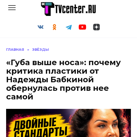
Перейти
к
содержанию
ГЛАВНАЯ
»
ЗВЁЗДЫ
«Губа выше носа»: почему
критика пластики от
Надежды Бабкиной
обернулась против нее
самой