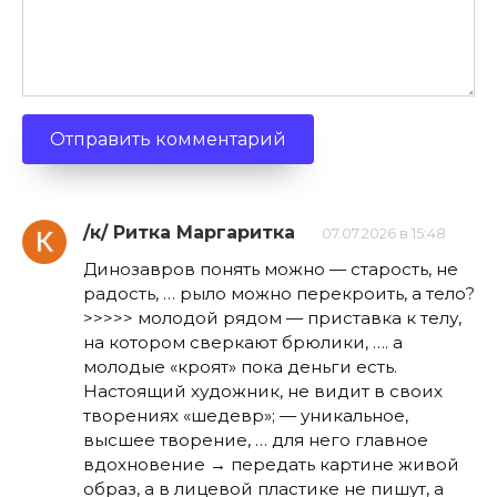
/к/ Ритка Маргаритка
07.07.2026 в 15:48
Динозавров понять можно — старость, не
радость, … рыло можно перекроить, а тело?
>>>>> молодой рядом — приставка к телу,
на котором сверкают брюлики, …. а
молодые «кроят» пока деньги есть.
Настоящий художник, не видит в своих
творениях «шедевр»; — уникальное,
высшее творение, … для него главное
вдохновение → передать картине живой
образ, а в лицевой пластике не пишут, а