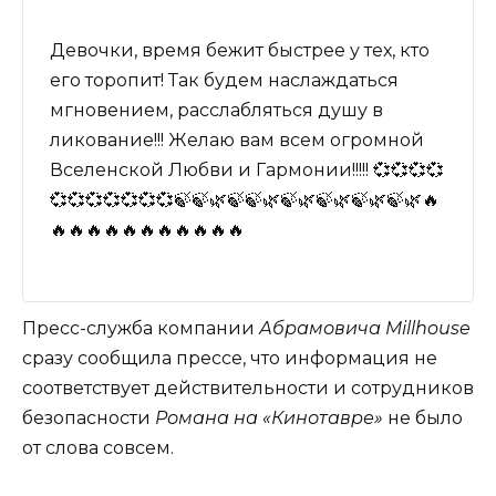
Девочки, время бежит быстрее у тех, кто
его торопит! Так будем наслаждаться
мгновением, расслабляться душу в
ликование!!! Желаю вам всем огромной
Вселенской Любви и Гармонии!!!!! 💞💞💞💞
💞💞💞💞💞💞💞🍃🍃🌿🍃🍃🌿🍃🌿🍃🌿🍃🌿🍃🌿🔥
🔥🔥🔥🔥🔥🔥🔥🔥🔥🔥🔥
Пресс-служба компании
Абрамовича Millhouse
сразу сообщила прессе, что информация не
соответствует действительности и сотрудников
безопасности
Романа на «Кинотавре»
не было
от слова совсем.