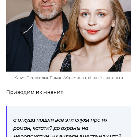
Юлия Пересильд, Роман Абрамович, photo: kakprosto.ru
Приводим их мнения:
а откуда пошли все эти слухи про их
роман, кстати? до охраны на
мероприятии.. их видели вместе или что?