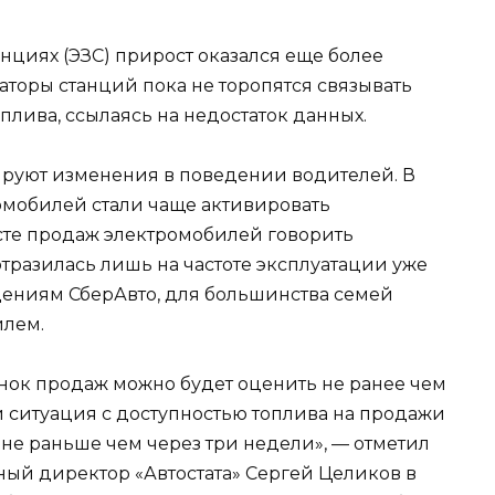
нциях (ЭЗС) прирост оказался еще более
аторы станций пока не торопятся связывать
плива, ссылаясь на недостаток данных.
ируют изменения в поведении водителей. В
омобилей стали чаще активировать
сте продаж электромобилей говорить
тразилась лишь на частоте эксплуатации уже
дениям СберАвто, для большинства семей
илем.
нок продаж можно будет оценить не ранее чем
ли ситуация с доступностью топлива на продажи
не раньше чем через три недели», — отметил
ный директор «Автостата» Сергей Целиков в