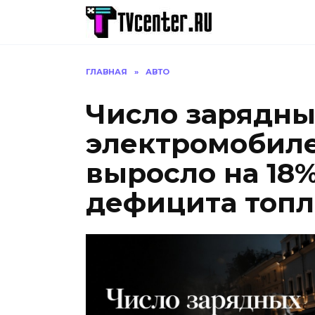
Перейти
к
содержанию
ГЛАВНАЯ
»
АВТО
Число зарядны
электромобиле
выросло на 18
дефицита топл