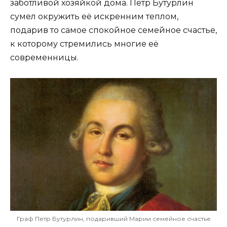
заботливой хозяйкой дома. Пётр Бутурлин
сумел окружить её искренним теплом,
подарив то самое спокойное семейное счастье,
к которому стремились многие её
современницы.
Граф Петр Бутурлин, подаривший Марии семейное счастье