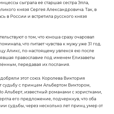
нцессы сыграла её старшая сестра Элла,
еликого князя Сергея Александровича. Так, в
ась в России и встретила русского князя
ельствуют о том, что юноша сразу очаровал
поминала, что питает чувства к мужу уже 31 год.
у Аликс, по-настоящему увлекся ею после
ринявшая православие под именем Елизаветы
ённым, передавая их послания.
добряли этот союз. Королева Виктория
ет судьбу с принцем Альбертом Виктором,
о Альберт, известный романами с хористками,
ергла его предложение, подчеркнув, что оба
нии судьбы, через несколько лет принц умер от