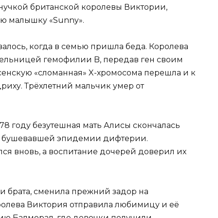
нучкой британской королевы Виктории,
ую малышку «Sunny».
алось, когда в семью пришла беда. Королева
ельницей гемофилии B, передав ген своим
сенскую «сломанная» X-хромосома перешла и к
дриху. Трёхлетний мальчик умер от
878 году безутешная мать Алисы скончалась
от бушевавшей эпидемии дифтерии.
я вновь, а воспитание дочерей доверил их
и брата, сменила прежний задор на
оролева Виктория отправила любимицу и её
ию Балморал, где девочки получили