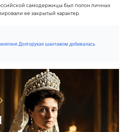
российской самодержицы был полон личных
мировали её закрытый характер.
к княгиня Долгорукая шантажом добивалась