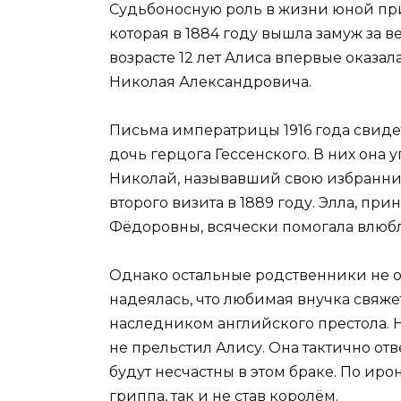
Судьбоносную роль в жизни юной при
которая в 1884 году вышла замуж за в
возрасте 12 лет Алиса впервые оказал
Николая Александровича.
Письма императрицы 1916 года свидет
дочь герцога Гессенского. В них она у
Николай, называвший свою избранниц
второго визита в 1889 году. Элла, п
Фёдоровны, всячески помогала влюбл
Однако остальные родственники не о
надеялась, что любимая внучка свяж
наследником английского престола. Н
не прельстил Алису. Она тактично отв
будут несчастны в этом браке. По иро
гриппа, так и не став королём.