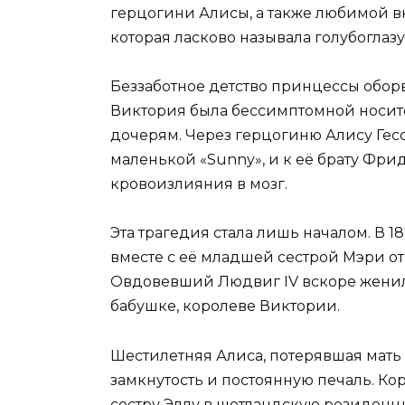
герцогини Алисы, а также любимой в
которая ласково называла голубоглаз
Беззаботное детство принцессы оборв
Виктория была бессимптомной носит
дочерям. Через герцогиню Алису Гес
маленькой «Sunny», и к её брату Фри
кровоизлияния в мозг.
Эта трагедия стала лишь началом. В 1
вместе с её младшей сестрой Мэри 
Овдовевший Людвиг IV вскоре женилс
бабушке, королеве Виктории.
Шестилетняя Алиса, потерявшая мать 
замкнутость и постоянную печаль. К
сестру Эллу в шотландскую резиденц