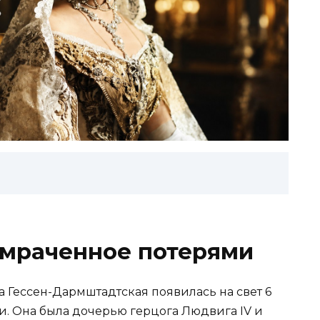
 омраченное потерями
 Гессен-Дармштадтская появилась на свет 6
и. Она была дочерью герцога Людвига IV и