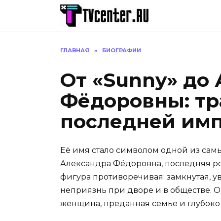
Перейти
к
содержанию
ГЛАВНАЯ
»
БИОГРАФИИ
От «Sunny» до
Фёдоровны: тр
последней им
Её имя стало символом одной из сам
Александра Фёдоровна, последняя ро
фигура противоречивая: замкнутая, 
неприязнь при дворе и в обществе. 
женщина, преданная семье и глубоко 