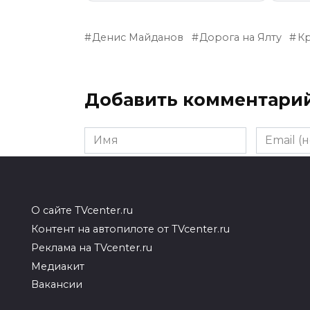
Денис Майданов
Дорога на Ялту
К
Добавить комментари
Имя
Email
(необяза
Комментарий
О сайте TVcenter.ru
Контент на автопилоте от TVcenter.ru
Реклама на TVcenter.ru
Медиакит
Вакансии