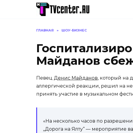
Перейти
к
содержанию
ГЛАВНАЯ
»
ШОУ-БИЗНЕС
Госпитализир
Майданов сбеж
Певец
Денис Майданов
, который на 
аллергической реакции, решил на не
принять участие в музыкальном фести
«На несколько часов по разрешени
„Дорога на Ялту“ — мероприятие в