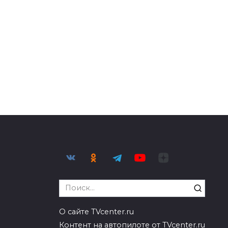
Search
for:
О сайте TVcenter.ru
Контент на автопилоте от TVcenter.ru