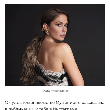
Агата Муцениеце
О чудесном знакомстве
Муцениеце
рассказала
в публикации у себя в Инстаграме.