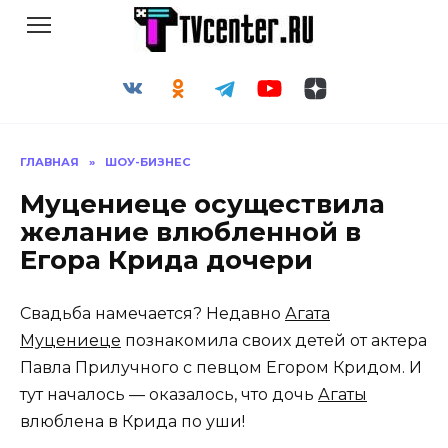
Перейти
к
содержанию
ГЛАВНАЯ
»
ШОУ-БИЗНЕС
Муцениеце осуществила
желание влюбленной в
Егора Крида дочери
Свадьба намечается? Недавно
Агата
Муцениеце
познакомила своих детей от актера
Павла Прилучного с певцом Егором Кридом. И
тут началось — оказалось, что дочь
Агаты
влюблена в Крида по уши!