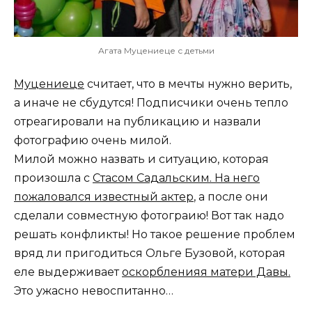
Агата Муцениеце с детьми
Муцениеце
считает, что в мечты нужно верить,
а иначе не сбудутся! Подписчики очень тепло
отреагировали на публикацию и назвали
фотографию очень милой.
Милой можно назвать и ситуацию, которая
произошла с
Стасом Садальским. На него
пожаловался известный актер
, а после они
сделали совместную фотограию! Вот так надо
решать конфликты! Но такое решение проблем
вряд ли пригодиться Ольге Бузовой, которая
еле выдерживает
оскорбленияя матери Давы.
Это ужасно невоспитанно…