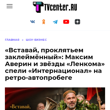
Перейти
к
содержанию
ГЛАВНАЯ
»
ШОУ-БИЗНЕС
«Вставай, проклятьем
заклеймённый»: Максим
Аверин и звёзды «Ленкома»
спели «Интернационал» на
ретро-автопробеге