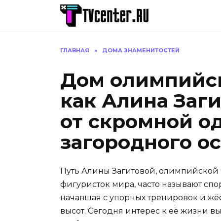
Перейти
к
содержанию
ГЛАВНАЯ
»
ДОМА ЗНАМЕНИТОСТЕЙ
Дом олимпийс
как Алина Заг
от скромной о
загородного о
Путь Алины Загитовой, олимпийской
фигуристок мира, часто называют спо
начавшая с упорных тренировок и жё
высот. Сегодня интерес к её жизни в