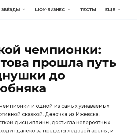
ЗВЁЗДЫ
ШОУ-БИЗНЕС
ТЕСТЫ
ЕЩЕ
кой чемпионки:
итова прошла путь
днушки до
собняка
 чемпионки и одной из самых узнаваемых
ртивной сказкой. Девочка из Ижевска,
сткой дисциплины, достигла невероятных
ыходит далеко за пределы ледовой арены, и