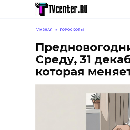
Перейти
к
содержанию
ГЛАВНАЯ
»
ГОРОСКОПЫ
Предновогодни
Среду, 31 дека
которая меняе