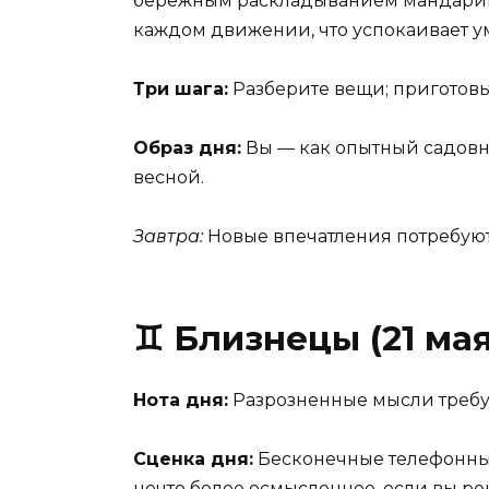
бережным раскладыванием мандарино
каждом движении, что успокаивает ум
Три шага:
Разберите вещи; приготовьт
Образ дня:
Вы — как опытный садовни
весной.
Завтра:
Новые впечатления потребуют
♊ Близнецы (21 ма
Нота дня:
Разрозненные мысли требую
Сценка дня:
Бесконечные телефонные
нечто более осмысленное, если вы ре