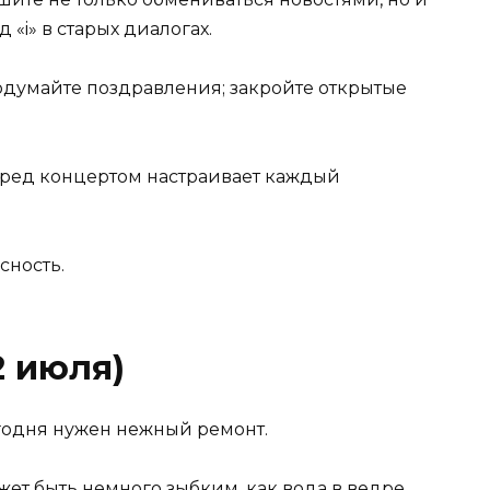
 «i» в старых диалогах.
одумайте поздравления; закройте открытые
еред концертом настраивает каждый
сность.
2 июля)
егодня нужен нежный ремонт.
т быть немного зыбким, как вода в ведре,