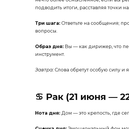
подводить итоги, расставляя точки над
Три шага:
Ответьте на сообщения; пр
вопросы.
Образ дня:
Вы — как дирижер, что п
инструмент.
Завтра:
Слова обретут особую силу и я
♋ Рак (21 июня — 2
Нота дня:
Дом — это крепость, где с
Сценка дня:
Эмоциональный фон може