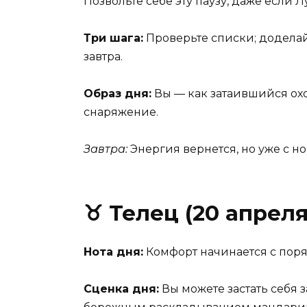
Позвольте себе эту паузу, даже если 
Три шага:
Проверьте списки; доделай
завтра.
Образ дня:
Вы — как затаившийся охо
снаряжение.
Завтра:
Энергия вернется, но уже с н
♉ Телец (20 апреля
Нота дня:
Комфорт начинается с поряд
Сценка дня:
Вы можете застать себя 