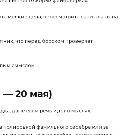
Луна шепчет о скорых фейерверках.
те мелкие дела; пересмотрите свои планы на
тник, что перед броском проверяет
овым смыслом.
 — 20 мая)
ка, даже если речь идет о мыслях.
за полировкой фамильного серебра или за