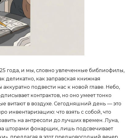
25 года, и мы, словно увлеченные библиофилы,
к деликатно, как заправская книжная
ы аккуратно подвести нас к новой главе. Небо,
дписывает контрактов, но оно умеет тонко
ые витают в воздухе. Сегодняшний день — это
о инвентаризацию: что взять с собой, что
править на антресоли до лучших времен. Луна,
 за шторами фонарщик, лишь подсвечивает
и», предлагая в этот предновогодний вечер