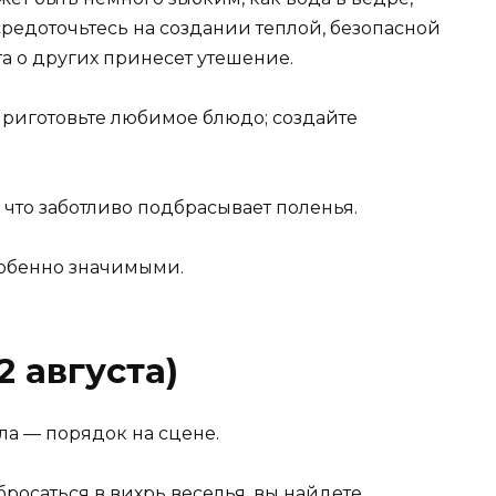
средоточьтесь на создании теплой, безопасной
та о других принесет утешение.
риготовьте любимое блюдо; создайте
 что заботливо подбрасывает поленья.
собенно значимыми.
2 августа)
ала — порядок на сцене.
бросаться в вихрь веселья, вы найдете