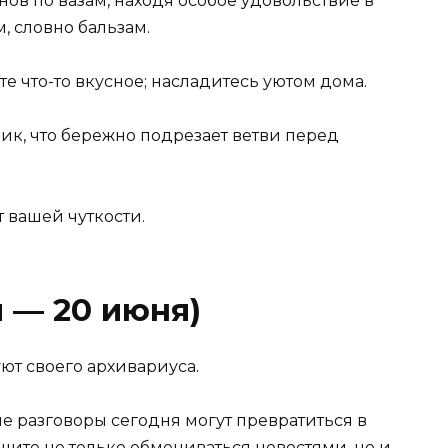
в по вазам, находя особое удовольствие в
, словно бальзам.
е что-то вкусное; насладитесь уютом дома.
к, что бережно подрезает ветви перед
 вашей чуткости.
я — 20 июня)
т своего архивариуса.
 разговоры сегодня могут превратиться в
шите не только обмениваться новостями, но и