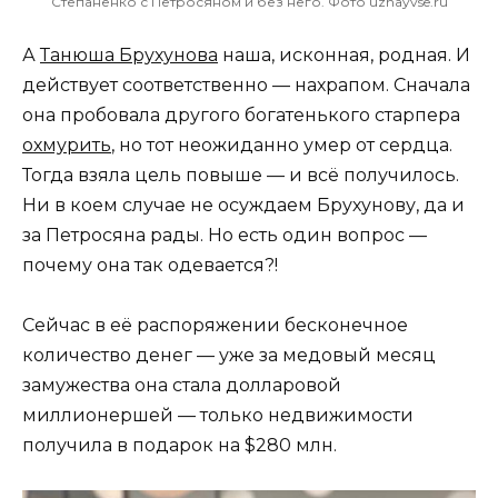
Степаненко с Петросяном и без него. Фото uznayvse.ru
А
Танюша Брухунова
наша, исконная, родная. И
действует соответственно — нахрапом. Сначала
она пробовала другого богатенького старпера
охмурить
, но тот неожиданно умер от сердца.
Тогда взяла цель повыше — и всё получилось.
Ни в коем случае не осуждаем Брухунову, да и
за Петросяна рады. Но есть один вопрос —
почему она так одевается?!
Сейчас в её распоряжении бесконечное
количество денег — уже за медовый месяц
замужества она стала долларовой
миллионершей — только недвижимости
получила в подарок на $280 млн.