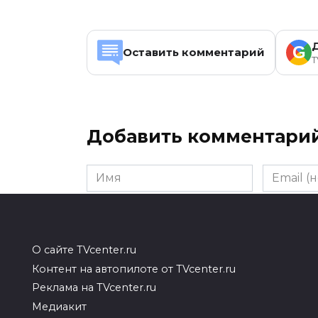
G
Оставить комментарий
T
Добавить комментари
Имя
Email
(необяза
Комментарий
О сайте TVcenter.ru
Контент на автопилоте от TVcenter.ru
Реклама на TVcenter.ru
Медиакит