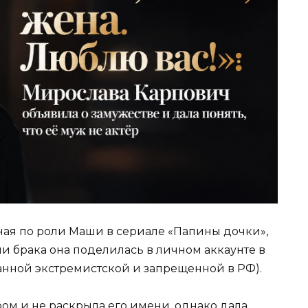
ная по роли Маши в сериале «Папины дочки»,
и брака она поделилась в личном аккаунте в
анной экстремистской и запрещенной в РФ).
ром и не раскрыла его имени, однако дала