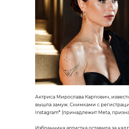
Актриса Мирослава Карпович, извест
вышла замуж. Снимками с регистраци
Instagram* (принадлежит Meta, призн
Избранника артистка оставила за кад