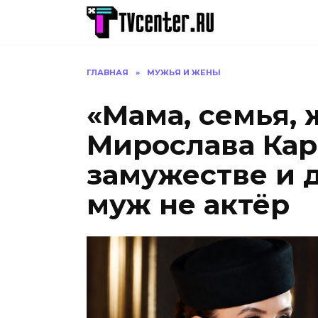
Перейти
к
содержанию
ГЛАВНАЯ
»
МУЖЬЯ И ЖЕНЫ
«Мама, семья, 
Мирослава Кар
замужестве и д
муж не актёр