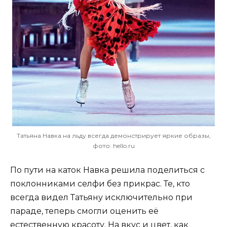
Татьяна Навка на льду всегда демонстрирует яркие образы,
фото: hello.ru
По пути на каток Навка решила поделиться с
поклонниками селфи без прикрас. Те, кто
всегда видел Татьяну исключительно при
параде, теперь смогли оценить её
естественную
красоту
. На вкус и цвет, как