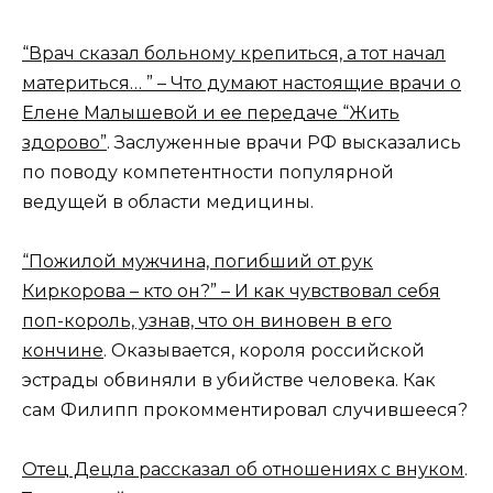
“Врач сказал больному крепиться, а тот начал
материться… ” – Что думают настоящие врачи о
Елене Малышевой и ее передаче “Жить
здорово”
. Заслуженные врачи РФ высказались
по поводу компетентности популярной
ведущей в области медицины.
“Пожилой мужчина, погибший от рук
Киркорова – кто он?” – И как чувствовал себя
поп-король, узнав, что он виновен в его
кончине
. Оказывается, короля российской
эстрады обвиняли в убийстве человека. Как
сам Филипп прокомментировал случившееся?
Отец Децла рассказал об отношениях с внуком
.