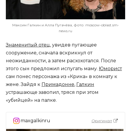
Максим Галкин и Алла Пугачёва, фото: moscow-oblast.sm-
news.ru
Знаменитый отец
, увидев пугающее
сооружение, сначала вскрикнул от
неожиданности, а затем расхохотался. После
этого сын предложил испугать маму.
Юморист
сам понес персонажа из «Крика» в комнату к
жене. Зайдя к
Примадонне
,
Галкин
устрашающе завопил, тряся при этом
«убийцей» на палке.
maxgalkinru
Оригинал