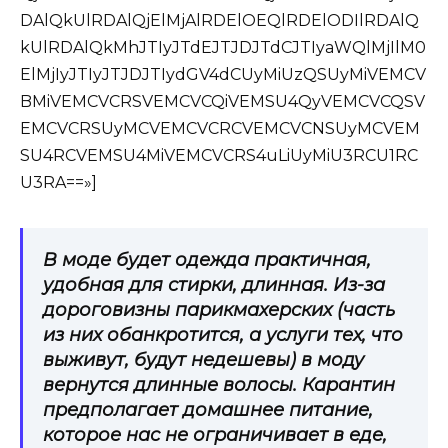
DAlQkUlRDAlQjElMjAlRDElOEQlRDElODIlRDAlQ
kUlRDAlQkMhJTIyJTdEJTJDJTdCJTIyaWQlMjIlM0
ElMjIyJTIyJTJDJTIydGV4dCUyMiUzQSUyMiVEMCV
BMiVEMCVCRSVEMCVCQiVEMSU4QyVEMCVCQSV
EMCVCRSUyMCVEMCVCRCVEMCVCNSUyMCVEM
SU4RCVEMSU4MiVEMCVCRS4uLiUyMiU3RCU1RC
U3RA==»]
В моде будет одежда практичная,
удобная для стирки, длинная. Из-за
дороговизны парикмахерских (часть
из них обанкротится, а услуги тех, что
выживут, будут недешевы) в моду
вернутся длинные волосы. Карантин
предполагает домашнее питание,
которое нас не ограничивает в еде,