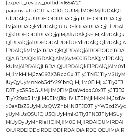
[expert_review_poll id=»165472″
params=»JTdCJTIydGl0bGUlMjIlM0ElMjIlRDAlQT
UlRDAlQkUlRDElODIlRDAlQjglRDElODIlRDAlQjU
lMjAlRDAlQkYlRDAlQjUlRDElODAlRDAlQjUlRDAl
QjklRDElODIlRDAlQjglMjAlRDAlQkElMjAlRDAlQk
QlRDAlQjAlRDElODAlRDElOEYlRDAlQjQlRDAlQjA
lRDAlQkMlMjAlRDAlQkQlRDAlQjAlRDElODclRDAl
QjAlRDAlQkIlRDAlQjAlMjAyMC0lRDAlQjMlRDAlQ
kUlMjAlRDAlQjIlRDAlQjUlRDAlQkElRDAlQjAlM0Yl
MjIlMkMlMjJzaG93X3RpdGxlJTIyJTNBJTIyMSUyM
iUyQyUyMnNob3dfY291bnQlMjIlM0ElMjIxJTIyJTJ
DJTIyc3R5bGUlMjIlM0ElMjJsaWdodC0xJTIyJTJDJ
TIyY29sb3IlMjIlM0ElMjJibHVlLTElMjIlMkMlMjJtdW
x0aXBsZSUyMiUzQWZhbHNlJTJDJTIyYW5zd2Vyc
yUyMiUzQSU1QiU3QiUyMmlkJTIyJTNBJTIyMSUy
MiUyQyUyMnRleHQlMjIlM0ElMjIlRDAlOUMlRDAl
QjUlRDElODclRDElODIlRDAlQjAlRDElOEUlMjAlR