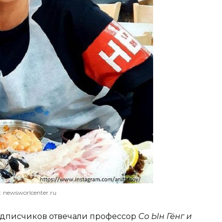
: newsworlcenter.ru
дписчиков отвечали профессор
Со Ын Гёнг и