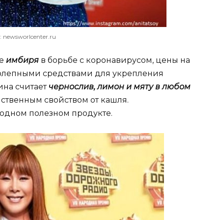
: newsworlcenter.ru
зе
имбиря
в борьбе с коронавирусом, цены на
колепными средствами для укрепления
ина считает
чернослив, лимон и мяту в любом
ственным свойством от кашля.
 одном полезном продукте.