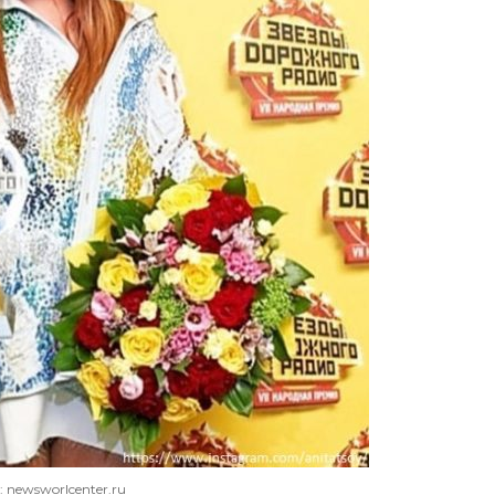
: newsworlcenter.ru