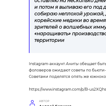
оставляю на несколько дней.
и потом я выливаю его под 
собираю неплохой урожай, д
корейские медики во время
зрителей о волшебных имму
«наращивать» производство
территории
Instagram-аккаунт
Аниты
обещает быт
фоловеров ожидают советы по бьюти
Советами поделятся опять же южнок
https://www.instagram.com/p/B-us2XQh
АВТОР