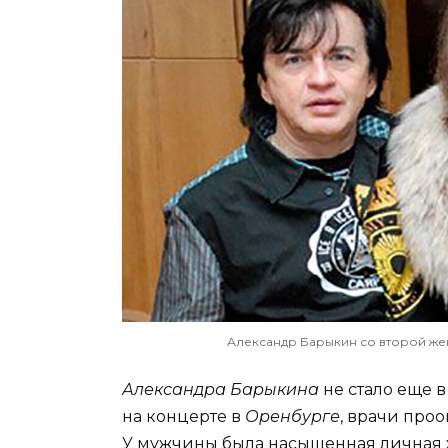
Александр Барыкин со второй жено
Александра Барыкина
не стало еще в
на концерте в
Оренбурге
, врачи проо
У мужчины
была насыщенная личная 