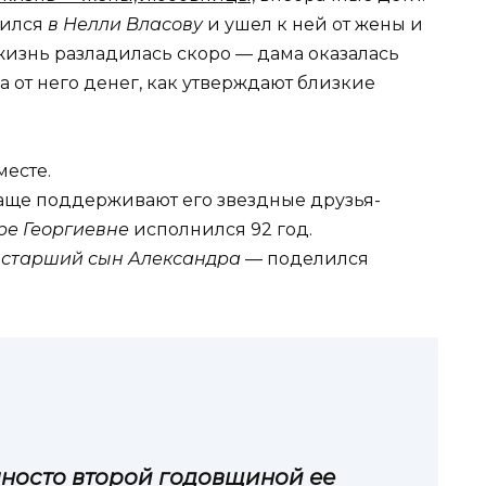
бился
в Нелли Власову
и ушел к ней от жены и
изнь разладилась скоро — дама оказалась
 от него денег, как утверждают близкие
месте.
чаще поддерживают его звездные друзья-
ре Георгиевне
исполнился 92 год.
 старший сын Александра
— поделился
носто второй годовщиной ее