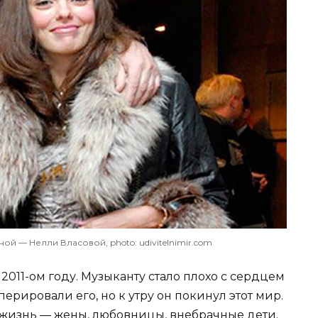
й — Нелли Власовой, photo: udivitelnimir.com
 2011-ом году. Музыканту стало плохо с сердцем
перировали его, но к утру он покинул этот мир.
жизнь — жены, любовницы,
внебрачные дети.