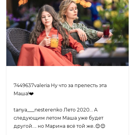
7449637valeria Ну что за прелесть эта
Маша!❤️
tanya___nesterenko Лето 2020… А
следующим летом Маша уже будет
другой…. но Марина всë той же..😊😊