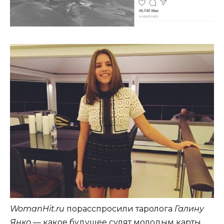
WomanHit.ru
порасспросили таролога
Галину
Янко
— какое будущее сулят молодым карты.