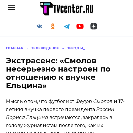
Перейти
к
содержанию
ГЛАВНАЯ
»
ТЕЛЕВИДЕНИЕ
»
ЗВЕЗДЫ_
Экстрасенс: «Смолов
несерьезно настроен по
отношению к внучке
Ельцина»
Мысль о том, что футболист
Федор Смолов
и 17-
летняя внучка первого президента
России
Бориса Ельцина
встречаются, закралась в
голову журналистам после того, как их