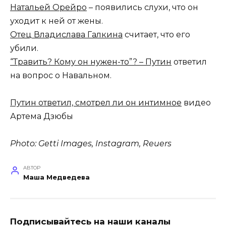
Натальей Орейро
– появились слухи, что он
уходит к ней от жены.
Отец Владислава Галкина
считает, что его
убили.
“Травить? Кому он нужен-то”? – Путин
ответил
на вопрос о Навальном.
Путин ответил, смотрел ли он интимное
видео
Артема Дзюбы
Photo: Getti Images, Instagram, Reuers
АВТОР
Маша Медведева
Подписывайтесь на наши каналы