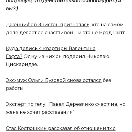
попробую, это действительно освобождает:) А
вы?:)
Дженнифер Энистон призналась,
кто на самом
деле делает ее счастливой – и это не Брэд Питт!
Куда делись 4 квартиры Валентина
Гафта?
Одну из них он подарил Николаю
Цискаридзе.
Экс-муж Ольги Бузовой снова остался
без
работы.
Эксперт по телу: “Павел Деревянко счастлив,
но
жена не хочет расставания”
Стас Костюшкин рассказал об отношениях с