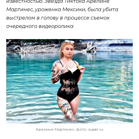
известностью. Звезда Тиктока Арелине
Мартинес, уроженка Мексики, была убита
выстрелом в голову в процессе съемок
очередного видеоролика
Арелине Мартинес, фото: super.ru