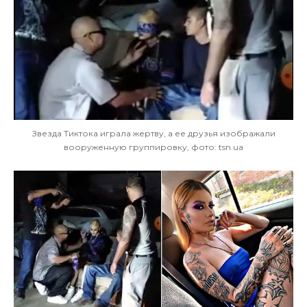
Звезда Тиктока играла жертву, а ее друзья изображали
вооруженную группировку, фото: tsn.ua