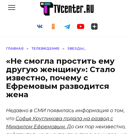
Перейти
к
содержанию
ГЛАВНАЯ
»
ТЕЛЕВИДЕНИЕ
»
ЗВЕЗДЫ_
«Не смогла простить ему
другую женщину»: Стало
известно, почему с
Ефремовым разводится
жена
Недавно в СМИ появилась информация о том,
что
Софья Кругликова подала на развод с
Михаилом Ефремовым.
До сих пор неизвестно,