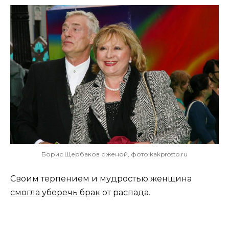
Борис Щербаков с женой, фото:kakprosto.ru
Своим терпением и мудростью женщина
смогла уберечь брак
от распада.