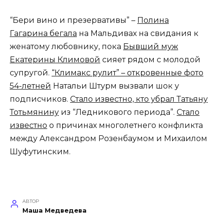
“Бери вино и презервативы” –
Полина
Гагарина бегала
на Мальдивах на свидания к
женатому любовнику, пока
Бывший муж
Екатерины Климовой
сияет рядом с молодой
супругой.
“Климакс рулит” – откровенные фото
54-летней
Натальи Штурм вызвали шок у
подписчиков.
Стало известно, кто убрал Татьяну
Тотьмянину
из “Ледникового периода”.
Стало
известно
о причинах многолетнего конфликта
между Александром Розенбаумом и Михаилом
Шуфутинским.
АВТОР
Маша Медведева