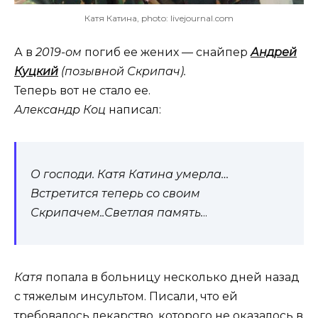
Катя Катина, photo: livejournal.com
А в
2019-ом
погиб ее жених — снайпер
Андрей
Куцкий
(позывной Скрипач).
Теперь вот не стало ее.
Александр Коц
написал:
О господи. Катя Катина умерла…
Встретится теперь со своим
Скрипачем..Светлая память.
..
Катя
попала в больницу несколько дней назад
с тяжелым инсультом. Писали, что ей
требовалось лекарство, которого не оказалось в