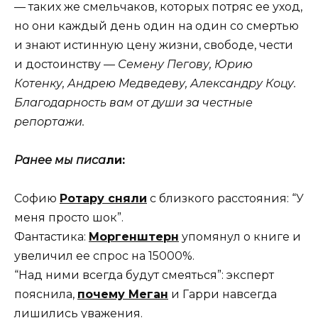
— таких же смельчаков, которых потряс ее уход,
но они каждый день один на один со смертью
и знают истинную цену жизни, свободе, чести
и достоинству —
Семену Пегову, Юрию
Котенку, Андрею Медведеву, Александру Коцу.
Благодарность вам от души за честные
репортажи.
Ранее мы писа
ли:
Софию
Ротару сняли
с близкого расстояния: “У
меня просто шок”.
Фантастика:
Моргенштерн
упомянул о книге и
увеличил ее спрос на 15000%.
“Над ними всегда будут смеяться”: эксперт
пояснила,
почему Меган
и Гарри навсегда
лишились уважения.