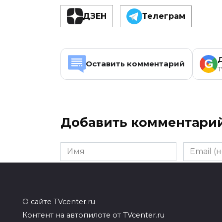
ДЗЕН
Телеграм
G
Оставить комментарий
T
Добавить комментари
Имя
Email
(необяза
Комментарий
О сайте TVcenter.ru
Контент на автопилоте от TVcenter.ru