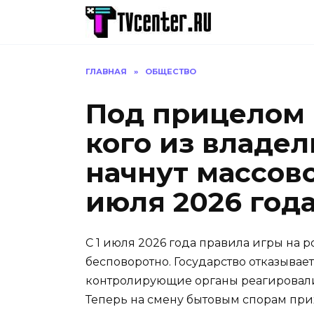
Перейти
к
содержанию
ГЛАВНАЯ
»
ОБЩЕСТВО
Под прицелом 
кого из владе
начнут массово
июля 2026 год
С 1 июля 2026 года правила игры на
бесповоротно. Государство отказывае
контролирующие органы реагировали
Теперь на смену бытовым спорам пр