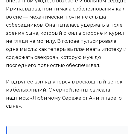
внезапном уходе, о возрасте и больном сердце.
Ирина, вдова, принимала соболезнования как
во сне — механически, почти не слыша
собеседников. Она пыталась удержать в поле
зрения сына, который стоял в стороне и курил,
не глядя на могилу. В голове пульсировала
одна мысль: как теперь выплачивать ипотеку и
содержать свекровь, которую муж до
последнего полностью обеспечивал.
И вдруг её взгляд упёрся в роскошный венок
из белых лилий. С чёрной ленты свисала
надпись: «Любимому Серёже от Ани и твоего
сына».