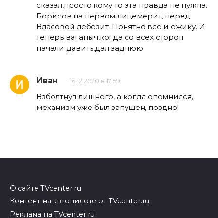
сказал,просто кому то эта правда не нужна.
Борисов на первом лицемерит, перед
Власовой лебезит. Понятно все и ёжику. И
теперь ваганыч,когда со всех сторон
начали давить,дал заднюю
Иван
16.12.2020 в 17:59
Взболтнул лишнего, а когда опомнился,
механизм уже был запущен, поздно!
О сайте TVcenter.ru
Контент на автопилоте от TVcenter.ru
Реклама на TVcenter.ru