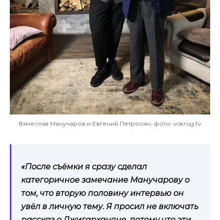
Вячеслав Манучаров и Евгений Петросян, фото: vokrug.tv
«После съёмки я сразу сделал
категоричное замечание Манучарову о
том, что вторую половину интервью он
увёл в личную тему. Я просил не включать
рассказ о Джигарханяне, потому что эти