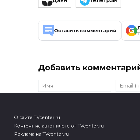
ДЗЕН
Телеграм
G
Оставить комментарий
T
Добавить комментари
Имя
Email
(необяза
Комментарий
О сайте TVcenter.ru
Контент на автопилоте от TVcenter.ru
Реклама на TVcenter.ru