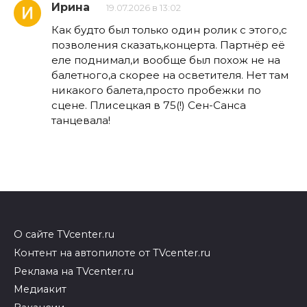
Ирина
19.07.2026 в 13:02
Как будто был только один ролик с этого,с
позволения сказать,концерта. Партнёр её
еле поднимал,и вообще был похож не на
балетного,а скорее на осветителя. Нет там
никакого балета,просто пробежки по
сцене. Плисецкая в 75(!) Сен-Санса
танцевала!
О сайте TVcenter.ru
Контент на автопилоте от TVcenter.ru
Реклама на TVcenter.ru
Медиакит