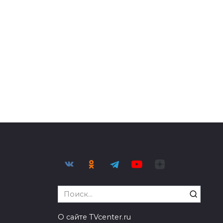
Search
for:
О сайте TVcenter.ru