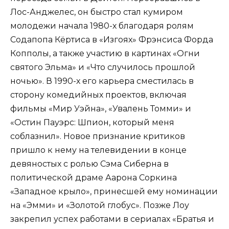
Лос-Анджелес, он быстро стал кумиром
молодежи начала 1980-х благодаря ролям
Содапопа Кёртиса в «Изгоях» Фрэнсиса Форда
Копполы, а также участию в картинах «Огни
святого Эльма» и «Что случилось прошлой
ночью». В 1990-х его карьера сместилась в
сторону комедийных проектов, включая
фильмы «Мир Уэйна», «Увалень Томми» и
«Остин Пауэрс: Шпион, который меня
соблазнил». Новое признание критиков
пришло к нему на телевидении в конце
девяностых с ролью Сэма Сиберна в
политической драме Аарона Соркина
«Западное крыло», принесшей ему номинации
на «Эмми» и «Золотой глобус». Позже Лоу
закрепил успех работами в сериалах «Братья и