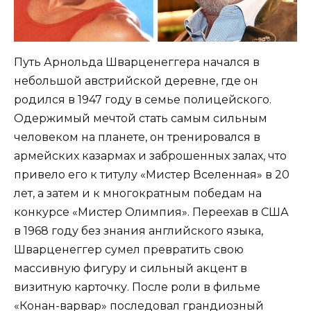
Путь Арнольда Шварценеггера начался в
небольшой австрийской деревне, где он
родился в 1947 году в семье полицейского.
Одержимый мечтой стать самым сильным
человеком на планете, он тренировался в
армейских казармах и заброшенных залах, что
привело его к титулу «Мистер Вселенная» в 20
лет, а затем и к многократным победам на
конкурсе «Мистер Олимпия». Переехав в США
в 1968 году без знания английского языка,
Шварценеггер сумел превратить свою
массивную фигуру и сильный акцент в
визитную карточку. После роли в фильме
«Конан-варвар» последовал грандиозный