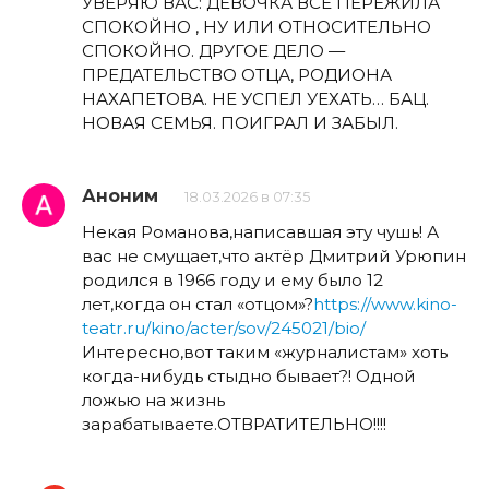
УВЕРЯЮ ВАС: ДЕВОЧКА ВСЁ ПЕРЕЖИЛА
СПОКОЙНО , НУ ИЛИ ОТНОСИТЕЛЬНО
СПОКОЙНО. ДРУГОЕ ДЕЛО —
ПРЕДАТЕЛЬСТВО ОТЦА, РОДИОНА
НАХАПЕТОВА. НЕ УСПЕЛ УЕХАТЬ… БАЦ.
НОВАЯ СЕМЬЯ. ПОИГРАЛ И ЗАБЫЛ.
Аноним
18.03.2026 в 07:35
Некая Романова,написавшая эту чушь! А
вас не смущает,что актёр Дмитрий Урюпин
родился в 1966 году и ему было 12
лет,когда он стал «отцом»?
https://www.kino-
teatr.ru/kino/acter/sov/245021/bio/
Интересно,вот таким «журналистам» хоть
когда-нибудь стыдно бывает?! Одной
ложью на жизнь
зарабатываете.ОТВРАТИТЕЛЬНО!!!!