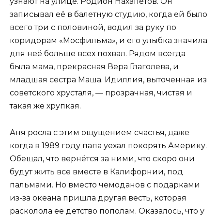
узнают на улице. Родион Нахапетов. Он
записывал её в балетную студию, когда ей было
всего три с половиной, водил за руку по
коридорам «Мосфильма», и его улыбка значила
для неё больше всех похвал. Рядом всегда
была мама, прекрасная Вера Глаголева, и
младшая сестра Маша. Идиллия, выточенная из
советского хрусталя, — прозрачная, чистая и
такая же хрупкая.
Аня росла с этим ощущением счастья, даже
когда в 1989 году папа уехал покорять Америку.
Обещал, что вернётся за ними, что скоро они
будут жить все вместе в Калифорнии, под
пальмами. Но вместо чемоданов с подарками
из-за океана пришла другая весть, которая
расколола её детство пополам. Оказалось, что у