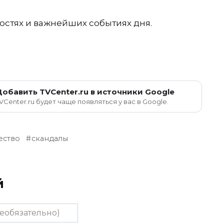
остях и важнейших событиях дня.
Добавить TVCenter.ru в источники Google
VCenter.ru будет чаще появляться у вас в Google.
ество
скандалы
й
тельно)