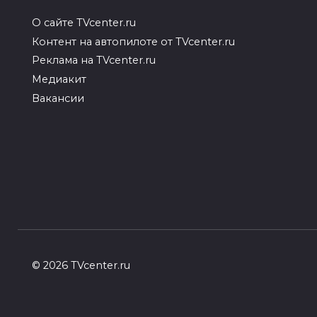
Нет
О сайте TVcenter.ru
Контент на автопилоте от TVcenter.ru
Реклама на TVcenter.ru
Аноним
15.08.2025 в 00:57
Медиакит
Дело зашло далеко,очень ст
Вакансии
Гость
15.08.2025 в 20:36
Так перекроила себя, что рот
© 2026 TVcenter.ru