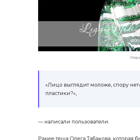
Мари
«Лицо выглядит моложе, спору нет»
пластики?»,
— написали пользователи.
Ранее
теща Олега Табакова
, которая 