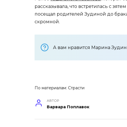
рассказывала, что встретилась с зяте
посещал родителей Зудиной до брака
скромной.
А вам нравится Марина Зудин
По материалам:
Страсти
АВТОР
Варвара Поплавок