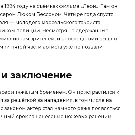
в 1994 году на съёмках фильма «Леон». Там он
сером Люком Бессоном. Четыре года спустя
эля — молодого марсельского таксиста,
ником полиции. Несмотря на сдержанные
 миллионам зрителей, и впоследствии вышло
ки пятой части артиста уже не позвали.
 и заключение
асери тяжёлым бременем. Он пристрастился к
 за решёткой за нападения, в том числе на
с законом актёр стал намного реже появляться
есячный срок за нанесение ножевых ранений.