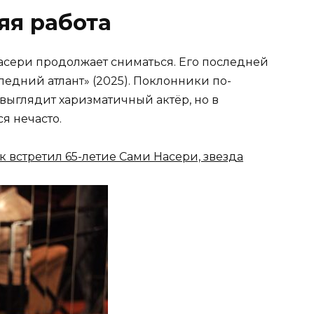
яя работа
асери продолжает сниматься. Его последней
ледний атлант» (2025). Поклонники по-
выглядит харизматичный актёр, но в
я нечасто.