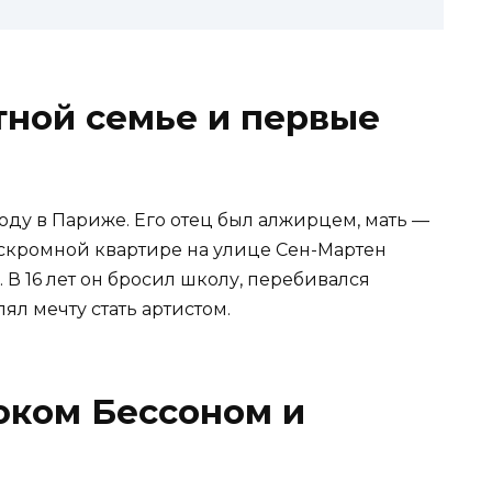
тной семье и первые
году в Париже. Его отец был алжирцем, мать —
скромной квартире на улице Сен-Мартен
 В 16 лет он бросил школу, перебивался
ял мечту стать артистом.
Люком Бессоном и